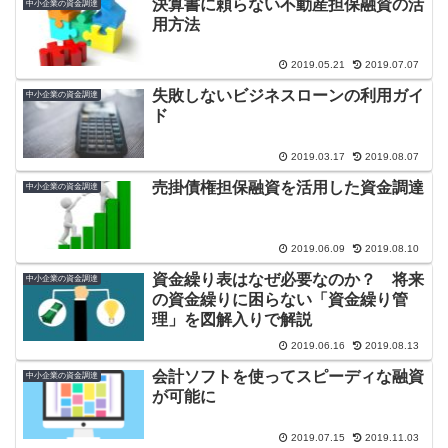
決算書に頼らない不動産担保融資の活
中小企業の資金調達
用方法
2019.05.21
2019.07.07
失敗しないビジネスローンの利用ガイ
中小企業の資金調達
ド
2019.03.17
2019.08.07
売掛債権担保融資を活用した資金調達
中小企業の資金調達
2019.06.09
2019.08.10
資金繰り表はなぜ必要なのか？ 将来
中小企業の資金調達
の資金繰りに困らない「資金繰り管
理」を図解入りで解説
2019.06.16
2019.08.13
会計ソフトを使ってスピーディな融資
中小企業の資金調達
が可能に
2019.07.15
2019.11.03