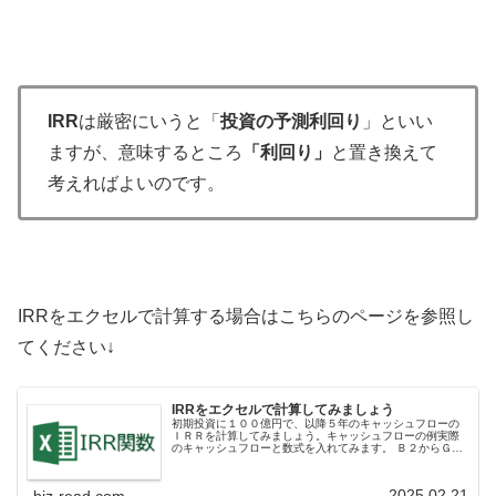
IRR
は厳密にいうと「
投資の予測利回り
」といい
ますが、意味するところ
「利回り」
と置き換えて
考えればよいのです。
IRRをエクセルで計算する場合はこちらのページを参照し
てください↓
IRRをエクセルで計算してみましょう
初期投資に１００億円で、以降５年のキャッシュフローの
ＩＲＲを計算してみましょう。キャッシュフローの例実際
のキャッシュフローと数式を入れてみます。 Ｂ２からＧ２
のセルにキャッシュフロー数字を入れます。 Ｂ３のセル
に ＩＲＲ＝（Ｂ２：Ｇ２）の数...
2025.02.21
biz-read.com