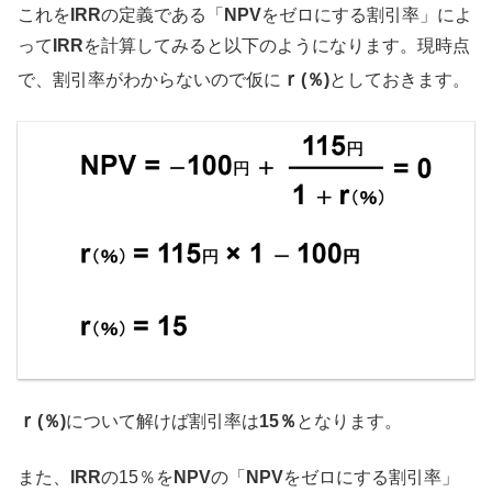
これを
IRR
の定義である「
NPV
をゼロにする割引率」によ
って
IRR
を計算してみると以下のようになります。現時点
ｒ
で、割引率がわからないので仮に
(％)
としておきます。
ｒ
(％)
について解けば割引率は
15％
となります。
また、
IRR
の15％を
NPV
の「
NPV
をゼロにする割引率」