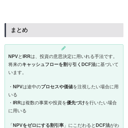
まとめ
NPV
と
IRR
は、投資の意思決定に用いれる手法です。
将来の
キャッシュフローを割り引くDCF法
に基づいて
います。
・
NPV
は途中の
プロセスや価値
を注視したい場合に用
いる
・
IRR
は複数の事業や投資を
優先づけ
を行いたい場合
に用いる
「
NPVをゼロにする割引率
」にこだわると
DCF法
がわ